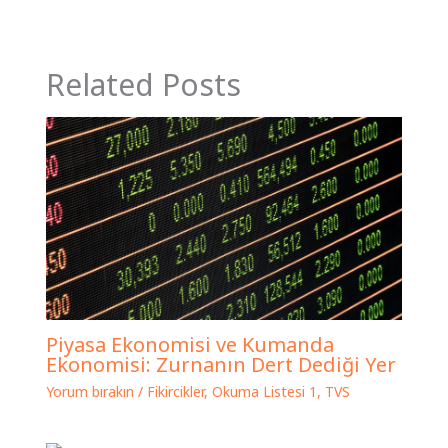
Related Posts
Piyasa Ekonomisi ve Kumanda
Ekonomisi: Zurnanın Dert Dediği Yer
Yorum bırakın
/
Fikircikler
,
Okuma Listesi 1
,
TVS