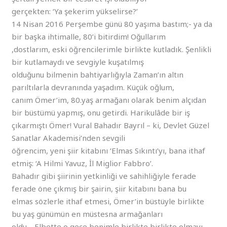
gerçekten: ‘Ya şekerim yükselirse?’
14 Nisan 2016 Perşembe günü 80 yaşıma bastım;- ya da
bir başka ihtimalle, 80’i bitirdim! Oğullarım
,dostlarım, eski öğrencilerimle birlikte kutladık. Şenlikli
bir kutlamaydı ve sevgiyle kuşatılmış
olduğunu bilmenin bahtiyarlığıyla Zaman’ın altın
parıltılarla devranında yaşadım. Küçük oğlum,
canım Ömer’im, 80.yaş armağanı olarak benim alçıdan
bir büstümü yapmış, onu getirdi. Harikulâde bir iş
çıkarmıştı Ömer! Vural Bahadır Bayrıl – ki, Devlet Güzel
Sanatlar Akademisi’nden sevgili
öğrencim, yeni şiir kitabını ‘Elmas Sıkıntı’yı, bana ithaf
etmiş: ‘A Hilmi Yavuz, İl Miglior Fabbro’.
Bahadır gibi şiirinin yetkinliği ve sahihliğiyle ferade
ferade öne çıkmış bir şairin, şiir kitabını bana bu
elmas sözlerle ithaf etmesi, Ömer’in büstüyle birlikte
bu yaş günümün en müstesna armağanları
oldu… Elbette o gece benimle birlikte birlikte olmayı