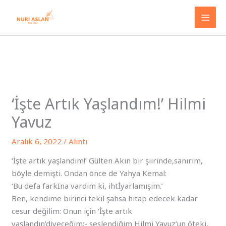
İçeriğe
atla
‘İşte Artık Yaşlandım!’ Hilmi
Yavuz
Aralık 6, 2022
/
Alıntı
‘İşte artık yaşlandım!’ Gülten Akın bir şiirinde,sanırım,
böyle demişti. Ondan önce de Yahya Kemal:
‘Bu defa farkIna vardım ki, ihtİyarlamışım.’
Ben, kendime birinci tekil şahsa hitap edecek kadar
cesur değilim: Onun için ‘İşte artık
yaşlandın’diyeceğim;- seslendiğim Hilmi Yavuz’un öteki,