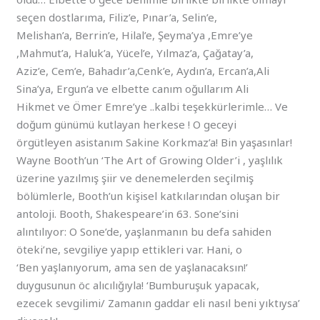
seçen dostlarıma, Filiz’e, Pınar’a, Selin’e,
Melishan’a, Berrin’e, Hilal’e, Şeyma’ya ,Emre’ye
,Mahmut’a, Haluk’a, Yücel’e, Yılmaz’a, Çağatay’a,
Aziz’e, Cem’e, Bahadır’a,Cenk’e, Aydın’a, Ercan’a,Ali
Sina’ya, Ergun’a ve elbette canım oğullarım Ali
Hikmet ve Ömer Emre’ye ..kalbi teşekkürlerimle… Ve
doğum günümü kutlayan herkese ! O geceyi
örgütleyen asistanım Sakine Korkmaz’a! Bin yaşasınlar!
Wayne Booth’un ‘The Art of Growing Older’i , yaşlılık
üzerine yazılmış şiir ve denemelerden seçilmiş
bölümlerle, Booth’un kişisel katkılarından oluşan bir
antoloji. Booth, Shakespeare’in 63. Sone’sini
alıntılıyor: O Sone’de, yaşlanmanın bu defa sahiden
öteki’ne, sevgiliye yapıp ettikleri var. Hani, o
‘Ben yaşlanıyorum, ama sen de yaşlanacaksın!’
duygusunun öc alıcılığıyla! ‘Bumburuşuk yapacak,
ezecek sevgilimi/ Zamanın gaddar eli nasıl beni yıktıysa’