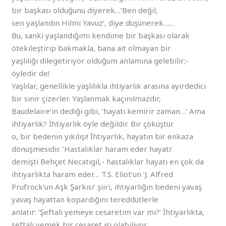
bir başkası olduğunu diyerek…’Ben değil,
sen yaşlandın Hilmi Yavuz’, diye düşünerek……
Bu, sanki yaşlandığımı kendime bir başkası olarak
ötekileştirip bakmakla, bana ait olmayan bir
yaşlılığı dilegetiriyor olduğum anlamına gelebilir;-
öyledir de!
Yaşlılar, genellikle yaşlılıkla ihtiyarlık arasına ayırdedici
bir sınır çizerler. Yaşlanmak kaçınılmazdır,
Baudelaire’in dediği gibi, ’hayatı kemirir zaman…’ Ama
ihtiyarlık? İhtiyarlık öyle değildir. Bir çöküştür
o, bir bedenin yıkılışı! İhtiyarlık, hayatın bir enkaza
dönüşmesidir. ’Hastalıklar haram eder hayatı’
demişti Behçet Necatigil,- hastalıklar hayatı en çok da
ihtiyarlıkta haram eder… T.S. Eliot’un ‘J. Alfred
Prufrock’un Aşk Şarkısı’ şiiri, ihtiyarlığın bedeni yavaş
yavaş hayattan kopardığını tereddütlerle
anlatır: ‘Şeftali yemeye cesaretim var mı?’ İhtiyarlıkta,
şeftali yemek bir cesaret işi olabiliyor