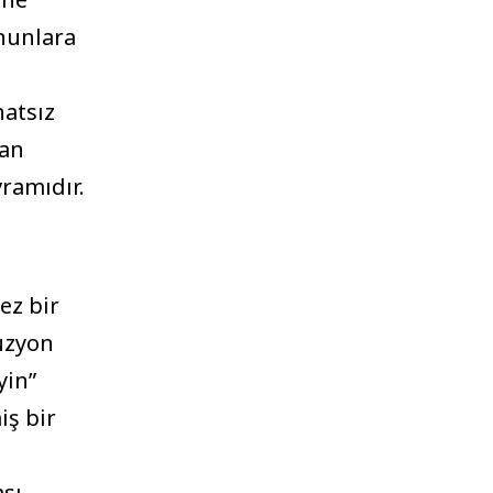
anunlara
hatsız
 an
ramıdır.
ez bir
lüzyon
yin”
iş bir
sı,