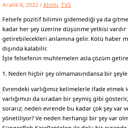
Aralık 6, 2022
/
Alıntı
,
TVS
Felsefe pozitif bilimin gidemediği ya da gitme
kadar her şey üzerine düşünme yetkisi vardır v
getirebilecekleri anlamına gelir. Kötü haber 
dışında kalabilir.
İşte felsefenin muhtemelen asla çözüm getir
1. Neden hiçbir şey olmamasındansa bir şeyle
Evrendeki varlığımız kelimelerle ifade etmek i
varlığımızı da sıradan bir şeymiş gibi gösterir
sorarız; neden evrende bu kadar çok şey var ve
yönetiliyor? Ve neden herhangi bir şey var olm
SüngerBob KarePantolon ile dolu bir evrende y