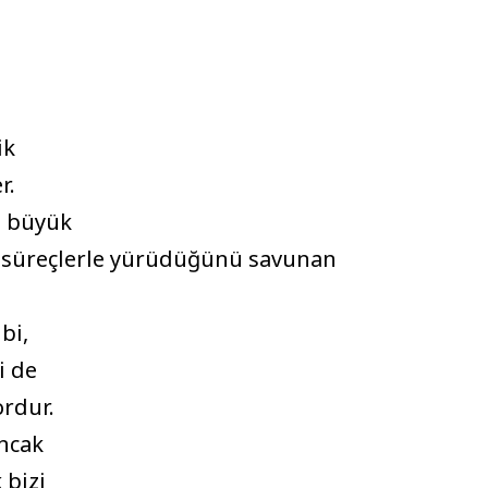
ik
r.
a büyük
erk süreçlerle yürüdüğünü savunan
bi,
i de
ordur.
ancak
 bizi