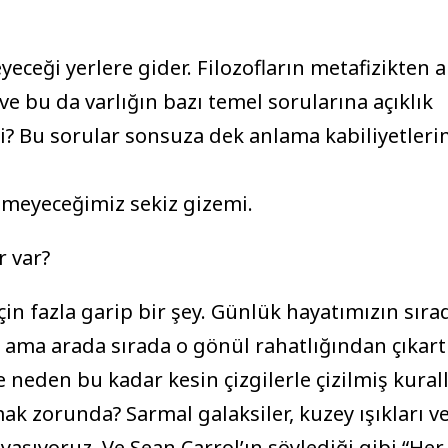
yeceği yerlere gider. Filozofların metafizikten 
e bu da varlığın bazı temel sorularına açıklık
mi? Bu sorular sonsuza dek anlama kabiliyetleri
emeyeceğimiz sekiz gizemi.
r var?
çin fazla garip bir şey. Günlük hayatımızın sıra
, ama arada sırada o gönül rahatlığından çıkartı
 neden bu kadar kesin çizgilerle çizilmiş kural
ak zorunda? Sarmal galaksiler, kuzey ışıkları v
aşıyoruz. Ve Sean Carrol’ın söylediği gibi “Her