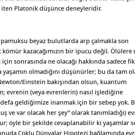
 iten Platonik düşünce deneyleridir.
 pamuksu beyaz bulutlarda arp çalmakla son
kömür kazacağımızın bir ipucu değil. Ölülere 
 için sonrasında ne olacağı hakkında sadece fik
a yaşamın olmadığını düşünürler; bu da tam ol
k Newton/Einstein bakışından olsun, kuantum
 evrenin (veya evrenlerin) nasıl işlediğine
 defa geldiğimize inanmak için bir sebep yok. 
muş ve var olacak her şey” olarak tanımladığı) e
r; öyle bir şekilde cevaplanabilir ki yaşamlar 
konuda Çoklu Dünyalar Hipotezi bağlamında ev