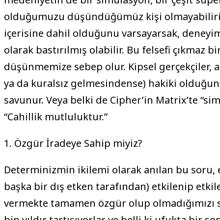
olduğumuzu düşündüğümüz kişi olmayabiliriz
içerisine dahil olduğunu varsayarsak, deneyimin
olarak bastırılmış olabilir. Bu felsefi çıkmaz b
düşünmemize sebep olur. Kipsel gerçekçiler, al
ya da kuralsız gelmesindense) hakiki olduğu
savunur. Veya belki de Cipher’in Matrix’te “si
“Cahillik mutluluktur.”
1. Özgür İradeye Sahip miyiz?
Determinizmin ikilemi olarak anılan bu soru, 
başka bir dış etken tarafından) etkilenip etk
vermekte tamamen özgür olup olmadığımızı sora
bin yıldır tartışıyorlar ve belli ki ufukta bir