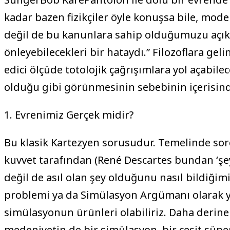
kadar bazen fizikçiler öyle konuşsa bile, mod
değil de bu kanunlara sahip olduğumuzu açıkla
önleyebilecekleri bir hataydı.” Filozoflara geli
edici ölçüde totolojik çağrışımlara yol açabile
olduğu gibi görünmesinin sebebinin içerisind
1. Evrenimiz Gerçek midir?
Bu klasik Kartezyen sorusudur. Temelinde s
kuvvet tarafından (René Descartes bundan ‘şey
değil de asıl olan şey olduğunu nasıl bildiği
problemi ya da Simülasyon Argümanı olarak yen
simülasyonun ürünleri olabiliriz. Daha derin
medeniyetin de bir simülasyon, bir çeşit süpe