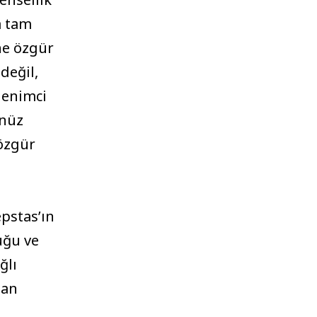
a tam
ine özgür
değil,
lenimci
enüz
 özgür
pstas’ın
uğu ve
ğlı
man