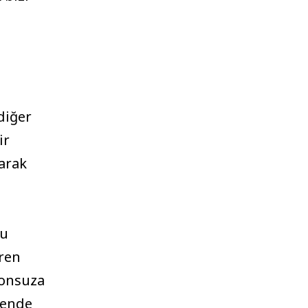
diğer
ir
arak
Bu
vren
sonsuza
rende