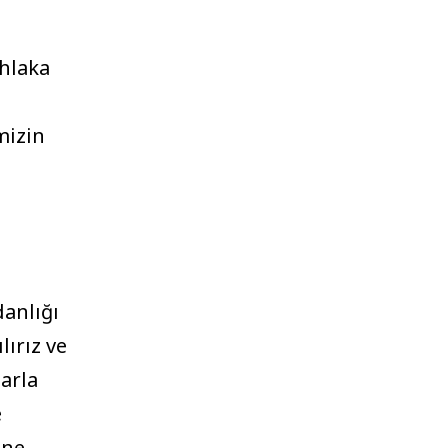
ahlaka
mizin
danlığı
lırız ve
larla
e
 ne