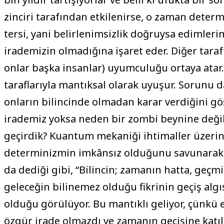
zinciri tarafından etkilenirse, o zaman dete
tersi, yani belirlenimsizlik doğruysa edimleri
irademizin olmadığına işaret eder. Diğer taraft
onlar başka insanlar) uyumculuğu ortaya atar.
taraflarıyla mantıksal olarak uyuşur. Sorunu 
onların bilincinde olmadan karar verdiğini gö
irademiz yoksa neden bir zombi beynine değil
geçirdik? Kuantum mekaniği ihtimaller üzerin
determinizmin imkânsız olduğunu savunarak b
da dediği gibi, “Bilincin; zamanın hatta, geçm
geleceğin bilinemez olduğu fikrinin geçiş algı
olduğu görülüyor. Bu mantıklı geliyor, çünkü
özgür irade olmazdı ve zamanın geçişine katı