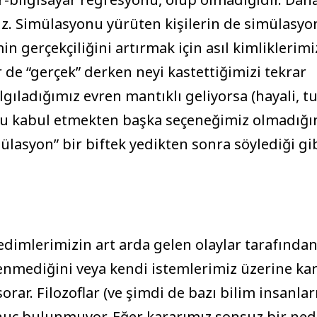
. Simülasyonu yürüten kişilerin de simülasy
 gerçekçiliğini artırmak için asıl kimliklerimi
ir de “gerçek” derken neyi kastettiğimizi tekrar
gıladığımız evren mantıklı geliyorsa (hayali, tu
nu kabul etmekten başka seçeneğimiz olmadığı
mülasyon” bir biftek yedikten sonra söylediği gi
edimlerimizin art arda gelen olaylar tarafından
ilenmediğini veya kendi istemlerimiz üzerine ka
r. Filozoflar (ve şimdi de bazı bilim insanlar
 sonuç bulunmuyor. Eğer kararımız sonsuz bir ned