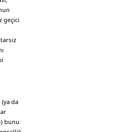
onun
z geçici
tarsız
nı
bi
 (ya da
rar
ı) bunu
ensellik