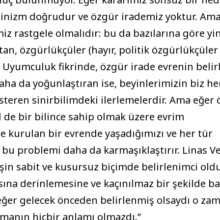
rminizm doğrudur ve özgür irademiz yoktur. Am
miz rastgele olmalıdır: bu da bazılarına göre y
an, özgürlükçüler (hayır, politik özgürlükçüler 
 Uyumculuk fikrinde, özgür irade evrenin belir
daha da yoğunlaştıran ise, beyinlerimizin biz h
steren sinirbilimdeki ilerlemelerdir. Ama eğer
 de bir bilince sahip olmak üzere evrim
e kurulan bir evrende yaşadığımızı ve her tür
u problemi daha da karmaşıklaştırır. Linas Ve
işin sabit ve kusursuz biçimde belirlenimci old
sına derinlemesine ve kaçınılmaz bir şekilde ba
 eğer gelecek önceden belirlenmiş olsaydı o za
lmanın hiçbir anlamı olmazdı.”