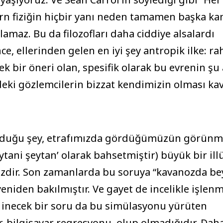
ern fiziğin hiçbir yanı neden tamamen başka k
maz. Bu da filozofları daha ciddiye alsalardı
nce, ellerinden gelen en iyi şey antropik ilke: ra
cek bir öneri olan, spesifik olarak bu evrenin şu
eki gözlemcilerin bizzat kendimizin olması kav
orduğu şey, etrafımızda gördüğümüzün görünm
tani şeytan’ olarak bahsetmiştir) büyük bir il
mizdir. Son zamanlarda bu soruya “kavanozda be
iden bakılmıştır. Ve gayet de incelikle işlenm
e inecek bir soru da bu simülasyonu yürüten
r-bilgisayar regresyonu, olup olmadığıdır. Daha