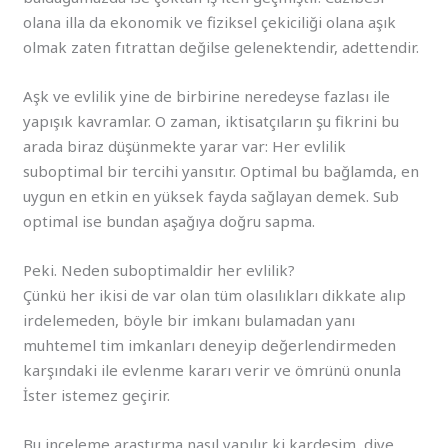
olana illa da ekonomik ve fiziksel çekiciliği olana aşık
olmak zaten fıtrattan değilse gelenektendir, adettendir.
Aşk ve evlilik yine de birbirine neredeyse fazlası ile
yapışık kavramlar. O zaman, iktisatçıların şu fikrini bu
arada biraz düşünmekte yarar var: Her evlilik
suboptimal bir tercihi yansıtır. Optimal bu bağlamda, en
uygun en etkin en yüksek fayda sağlayan demek. Sub
optimal ise bundan aşağıya doğru sapma.
Peki. Neden suboptimaldir her evlilik?
Çünkü her ikisi de var olan tüm olasılıkları dikkate alıp
irdelemeden, böyle bir imkanı bulamadan yanı
muhtemel tim imkanları deneyip değerlendirmeden
karşındaki ile evlenme kararı verir ve ömrünü onunla
İster istemez geçirir.
Bu inceleme araştırma nasıl yapılır ki kardeşim, diye