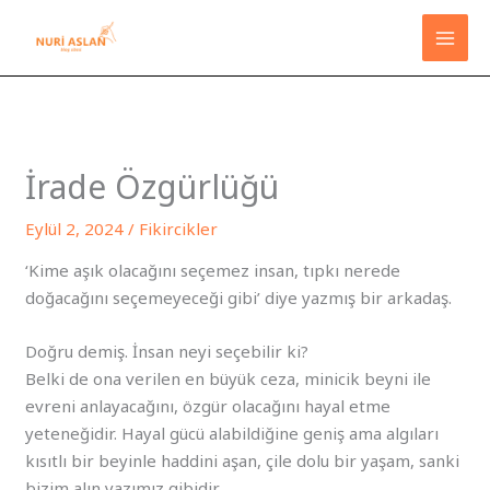
İçeriğe
atla
İrade Özgürlüğü
Eylül 2, 2024
/
Fikircikler
‘Kime aşık olacağını seçemez insan, tıpkı nerede
doğacağını seçemeyeceği gibi’ diye yazmış bir arkadaş.
Doğru demiş. İnsan neyi seçebilir ki?
Belki de ona verilen en büyük ceza, minicik beyni ile
evreni anlayacağını, özgür olacağını hayal etme
yeteneğidir. Hayal gücü alabildiğine geniş ama algıları
kısıtlı bir beyinle haddini aşan, çile dolu bir yaşam, sanki
bizim alın yazımız gibidir.