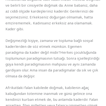
ve belirli bir cinsiyetle doğmak da. Anne babanız, daha
az ciddi ölçüde kardeşleriniz kaderdir. Genlerinizi de
seçemezsiniz. Erkekseniz doğurgan olmamak, hatta
emzirememek.. Kadınsanız erkeksiz ana olamamak.
Kader gibi.
Değişmezliği kişiye, zamana ve topluma bağlı sosyal
kaderlerden de söz etmek mümkün. Egemen
paradigma da kader değil midir?Herkes çocukluğunda
toplumunun paradigmasının tutsağı. Sonra içselleştirdiği
güya kendi paradigmasının mahpusu ve aynı zamanda
gardiyanı olur. Ama insan da paradigmalar da sık ve çok
olmasa da değişir.
Afrika’daki falan kabilede doğmak, kabilenin ağaç
kabuğundan totemine inanmak ve günü gelince ona
kendinizi kurban etmek de, bu anlamda kaderdir. Falan
aşiretten, filan milletten veya falanca ümmetten olmak