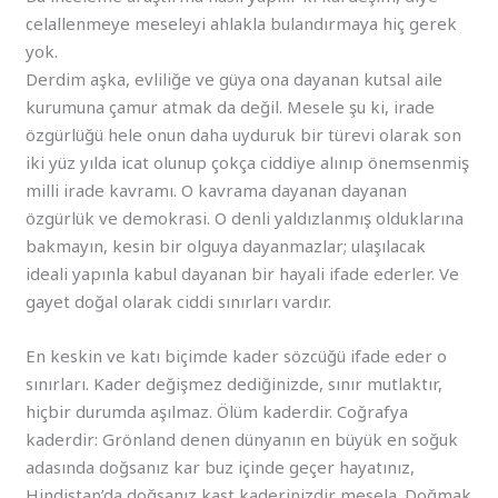
celallenmeye meseleyi ahlakla bulandırmaya hiç gerek
yok.
Derdim aşka, evliliğe ve güya ona dayanan kutsal aile
kurumuna çamur atmak da değil. Mesele şu ki, irade
özgürlüğü hele onun daha uyduruk bir türevi olarak son
iki yüz yılda icat olunup çokça ciddiye alınıp önemsenmiş
milli irade kavramı. O kavrama dayanan dayanan
özgürlük ve demokrasi. O denli yaldızlanmış olduklarına
bakmayın, kesin bir olguya dayanmazlar; ulaşılacak
ideali yapınla kabul dayanan bir hayali ifade ederler. Ve
gayet doğal olarak ciddi sınırları vardır.
En keskin ve katı biçimde kader sözcüğü ifade eder o
sınırları. Kader değişmez dediğinizde, sınır mutlaktır,
hiçbir durumda aşılmaz. Ölüm kaderdir. Coğrafya
kaderdir: Grönland denen dünyanın en büyük en soğuk
adasında doğsanız kar buz içinde geçer hayatınız,
Hindistan’da doğsanız kast kaderinizdir mesela. Doğmak