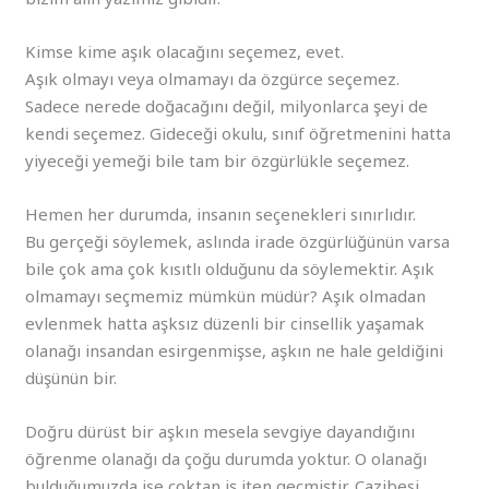
Kimse kime aşık olacağını seçemez, evet.
Aşık olmayı veya olmamayı da özgürce seçemez.
Sadece nerede doğacağını değil, milyonlarca şeyi de
kendi seçemez. Gideceği okulu, sınıf öğretmenini hatta
yiyeceği yemeği bile tam bir özgürlükle seçemez.
Hemen her durumda, insanın seçenekleri sınırlıdır.
Bu gerçeği söylemek, aslında irade özgürlüğünün varsa
bile çok ama çok kısıtlı olduğunu da söylemektir. Aşık
olmamayı seçmemiz mümkün müdür? Aşık olmadan
evlenmek hatta aşksız düzenli bir cinsellik yaşamak
olanağı insandan esirgenmişse, aşkın ne hale geldiğini
düşünün bir.
Doğru dürüst bir aşkın mesela sevgiye dayandığını
öğrenme olanağı da çoğu durumda yoktur. O olanağı
bulduğumuzda ise çoktan iş iten geçmiştir. Cazibesi