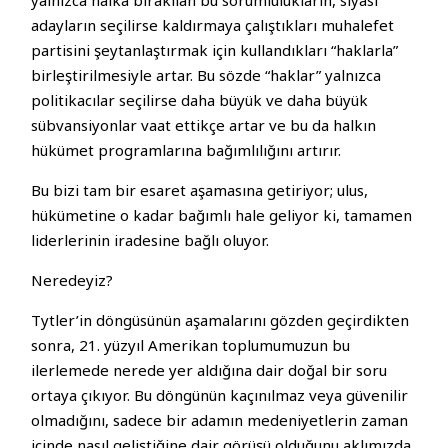
yalnızca halka bırakılan bu sorumlulukların, siyasi
adayların seçilirse kaldırmaya çalıştıkları muhalefet
partisini şeytanlaştırmak için kullandıkları “haklarla”
birleştirilmesiyle artar. Bu sözde “haklar” yalnızca
politikacılar seçilirse daha büyük ve daha büyük
sübvansiyonlar vaat ettikçe artar ve bu da halkın
hükümet programlarına bağımlılığını artırır.
Bu bizi tam bir esaret aşamasına getiriyor; ulus,
hükümetine o kadar bağımlı hale geliyor ki, tamamen
liderlerinin iradesine bağlı oluyor.
Neredeyiz?
Tytler’in döngüsünün aşamalarını gözden geçirdikten
sonra, 21. yüzyıl Amerikan toplumumuzun bu
ilerlemede nerede yer aldığına dair doğal bir soru
ortaya çıkıyor. Bu döngünün kaçınılmaz veya güvenilir
olmadığını, sadece bir adamın medeniyetlerin zaman
içinde nasıl geliştiğine dair görüşü olduğunu aklımızda