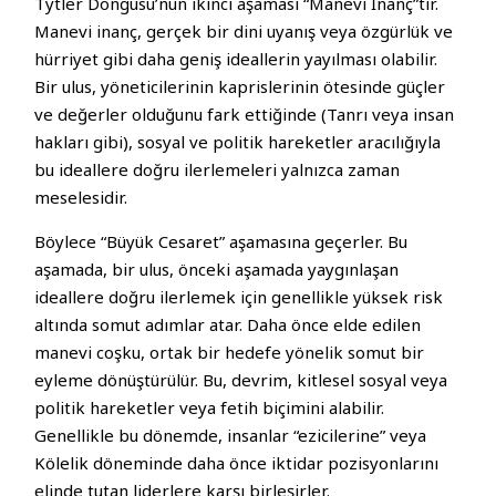
Tytler Döngüsü’nün ikinci aşaması “Manevi İnanç”tır.
Manevi inanç, gerçek bir dini uyanış veya özgürlük ve
hürriyet gibi daha geniş ideallerin yayılması olabilir.
Bir ulus, yöneticilerinin kaprislerinin ötesinde güçler
ve değerler olduğunu fark ettiğinde (Tanrı veya insan
hakları gibi), sosyal ve politik hareketler aracılığıyla
bu ideallere doğru ilerlemeleri yalnızca zaman
meselesidir.
Böylece “Büyük Cesaret” aşamasına geçerler. Bu
aşamada, bir ulus, önceki aşamada yaygınlaşan
ideallere doğru ilerlemek için genellikle yüksek risk
altında somut adımlar atar. Daha önce elde edilen
manevi coşku, ortak bir hedefe yönelik somut bir
eyleme dönüştürülür. Bu, devrim, kitlesel sosyal veya
politik hareketler veya fetih biçimini alabilir.
Genellikle bu dönemde, insanlar “ezicilerine” veya
Kölelik döneminde daha önce iktidar pozisyonlarını
elinde tutan liderlere karşı birleşirler.