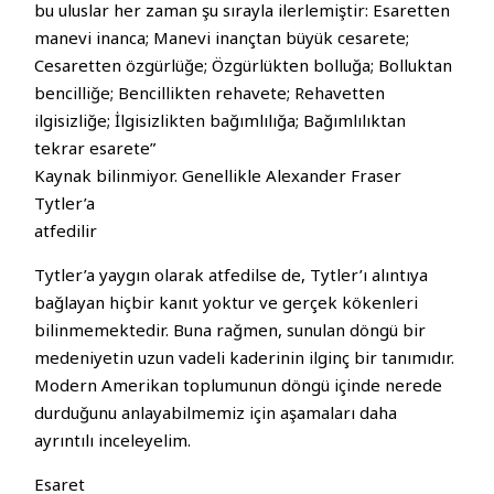
bu uluslar her zaman şu sırayla ilerlemiştir: Esaretten
manevi inanca; Manevi inançtan büyük cesarete;
Cesaretten özgürlüğe; Özgürlükten bolluğa; Bolluktan
bencilliğe; Bencillikten rehavete; Rehavetten
ilgisizliğe; İlgisizlikten bağımlılığa; Bağımlılıktan
tekrar esarete”
Kaynak bilinmiyor. Genellikle Alexander Fraser
Tytler’a
atfedilir
Tytler’a yaygın olarak atfedilse de, Tytler’ı alıntıya
bağlayan hiçbir kanıt yoktur ve gerçek kökenleri
bilinmemektedir. Buna rağmen, sunulan döngü bir
medeniyetin uzun vadeli kaderinin ilginç bir tanımıdır.
Modern Amerikan toplumunun döngü içinde nerede
durduğunu anlayabilmemiz için aşamaları daha
ayrıntılı inceleyelim.
Esaret