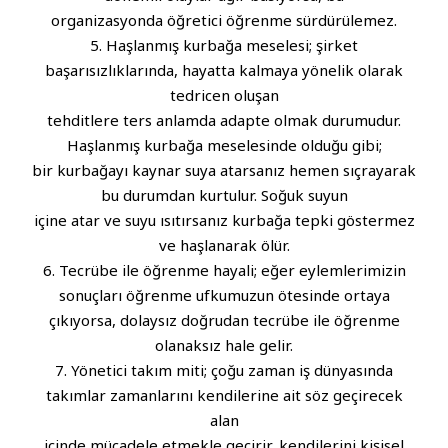
organizasyonda öğretici öğrenme sürdürülemez.
5. Haşlanmış kurbağa meselesi; şirket
başarısızlıklarında, hayatta kalmaya yönelik olarak
tedricen oluşan
tehditlere ters anlamda adapte olmak durumudur.
Haşlanmış kurbağa meselesinde olduğu gibi;
bir kurbağayı kaynar suya atarsanız hemen sıçrayarak
bu durumdan kurtulur. Soğuk suyun
içine atar ve suyu ısıtırsanız kurbağa tepki göstermez
ve haşlanarak ölür.
6. Tecrübe ile öğrenme hayali; eğer eylemlerimizin
sonuçları öğrenme ufkumuzun ötesinde ortaya
çıkıyorsa, dolaysız doğrudan tecrübe ile öğrenme
olanaksız hale gelir.
7. Yönetici takım miti; çoğu zaman iş dünyasında
takımlar zamanlarını kendilerine ait söz geçirecek
alan
içinde mücadele etmekle geçirir, kendilerini kişisel