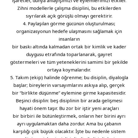
işaretler, dünya anlayışımızı ve eylemlerimizi etkiler.
Zihni modellerle çalışma disiplini, bu etkilerden
sıyrılarak açık görüşlü olmayı gerektirir.
4. Paylaşılan görme gücünün oluşturulması;
organizasyonun hedefe ulaşmasını sağlamak için
insanların
bir baskı altında kalmadan ortak bir kimlik ve kader
duygusu etrafında toparlanarak, gayret
göstermeleri ve tüm yeteneklerini samimi bir şekilde
ortaya koymalarıdır.
5. Takım (ekip) halinde öğrenme; bu disiplin, diyalogla
başlar; bireylerin varsayımlarını askıya alıp, gerçek
bir “birlikte düşünme” eylemine girme kapasitesidir.
Beşinci disiplin: beş disiplinin bir arada gelişmesi
hayati önem taşır. Bu zor bir iştir yeni araçları
bir birbiri ile bütünleştirmek, onların her birini ayrı
ayrı uygulamaktan daha zordur. Ama bu çabanın
karşılığı çok büyük olacaktır. İşte bu nedenle sistem