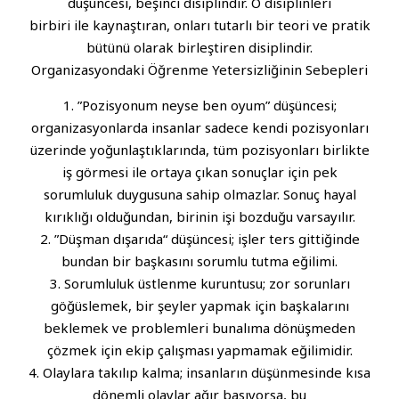
düşüncesi, beşinci disiplindir. O disiplinleri
birbiri ile kaynaştıran, onları tutarlı bir teori ve pratik
bütünü olarak birleştiren disiplindir.
Organizasyondaki Öğrenme Yetersizliğinin Sebepleri
1. ”Pozisyonum neyse ben oyum” düşüncesi;
organizasyonlarda insanlar sadece kendi pozisyonları
üzerinde yoğunlaştıklarında, tüm pozisyonları birlikte
iş görmesi ile ortaya çıkan sonuçlar için pek
sorumluluk duygusuna sahip olmazlar. Sonuç hayal
kırıklığı olduğundan, birinin işi bozduğu varsayılır.
2. ”Düşman dışarıda“ düşüncesi; işler ters gittiğinde
bundan bir başkasını sorumlu tutma eğilimi.
3. Sorumluluk üstlenme kuruntusu; zor sorunları
göğüslemek, bir şeyler yapmak için başkalarını
beklemek ve problemleri bunalıma dönüşmeden
çözmek için ekip çalışması yapmamak eğilimidir.
4. Olaylara takılıp kalma; insanların düşünmesinde kısa
dönemli olaylar ağır basıyorsa, bu