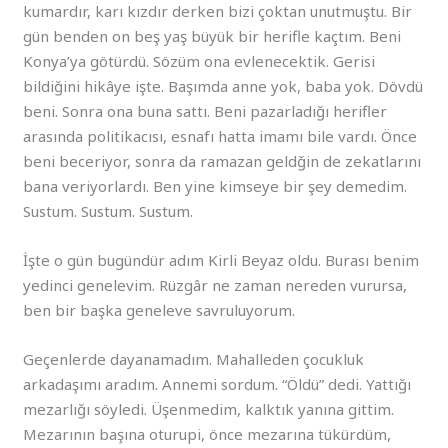
kumardır, karı kızdır derken bizi çoktan unutmuştu. Bir
gün benden on beş yaş büyük bir herifle kaçtım. Beni
Konya’ya götürdü. Sözüm ona evlenecektik. Gerisi
bildiğini hikâye işte. Başımda anne yok, baba yok. Dövdü
beni. Sonra ona buna sattı. Beni pazarladığı herifler
arasında politikacısı, esnafı hatta imamı bile vardı. Önce
beni beceriyor, sonra da ramazan geldğin de zekatlarını
bana veriyorlardı. Ben yine kimseye bir şey demedim.
Sustum. Sustum. Sustum.
İşte o gün bugündür adım Kirli Beyaz oldu. Burası benim
yedinci genelevim. Rüzgâr ne zaman nereden vurursa,
ben bir başka geneleve savruluyorum.
Geçenlerde dayanamadım. Mahalleden çocukluk
arkadaşımı aradım. Annemi sordum. “Öldü” dedi. Yattığı
mezarlığı söyledi. Üşenmedim, kalktık yanına gittim.
Mezarının başına oturupi, önce mezarına tükürdüm,