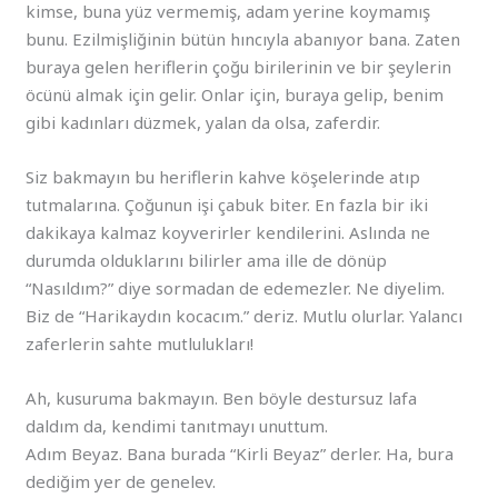
kimse, buna yüz vermemiş, adam yerine koymamış
bunu. Ezilmişliğinin bütün hıncıyla abanıyor bana. Zaten
buraya gelen heriflerin çoğu birilerinin ve bir şeylerin
öcünü almak için gelir. Onlar için, buraya gelip, benim
gibi kadınları düzmek, yalan da olsa, zaferdir.
Siz bakmayın bu heriflerin kahve köşelerinde atıp
tutmalarına. Çoğunun işi çabuk biter. En fazla bir iki
dakikaya kalmaz koyverirler kendilerini. Aslında ne
durumda olduklarını bilirler ama ille de dönüp
“Nasıldım?” diye sormadan de edemezler. Ne diyelim.
Biz de “Harikaydın kocacım.” deriz. Mutlu olurlar. Yalancı
zaferlerin sahte mutlulukları!
Ah, kusuruma bakmayın. Ben böyle destursuz lafa
daldım da, kendimi tanıtmayı unuttum.
Adım Beyaz. Bana burada “Kirli Beyaz” derler. Ha, bura
dediğim yer de genelev.