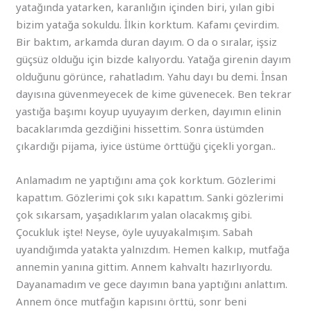
yatağında yatarken, karanlığın içinden biri, yılan gibi
bizim yatağa sokuldu. İlkin korktum. Kafamı çevirdim.
Bir baktım, arkamda duran dayım. O da o sıralar, işsiz
güçsüz olduğu için bizde kalıyordu. Yatağa girenin dayım
olduğunu görünce, rahatladım. Yahu dayı bu demi. İnsan
dayısına güvenmeyecek de kime güvenecek. Ben tekrar
yastığa başımı koyup uyuyayım derken, dayımın elinin
bacaklarımda gezdiğini hissettim. Sonra üstümden
çıkardığı pijama, iyice üstüme örttüğü çiçekli yorgan..
Anlamadım ne yaptığını ama çok korktum. Gözlerimi
kapattım. Gözlerimi çok sıkı kapattım. Sanki gözlerimi
çok sıkarsam, yaşadıklarım yalan olacakmış gibi.
Çocukluk işte! Neyse, öyle uyuyakalmışım. Sabah
uyandığımda yatakta yalnızdım. Hemen kalkıp, mutfağa
annemin yanına gittim. Annem kahvaltı hazırlıyordu.
Dayanamadım ve gece dayımın bana yaptığını anlattım.
Annem önce mutfağın kapısını örttü, sonr beni