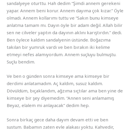
sandalyeye oturttu. Hah dedim “Şimdi annem gerekeni
yapar. Annem beni korur. Annem dayıma çok kızar.” Öyle
olmadı. Annem kollarımı tuttu ve “Sakın bunu kimseye
anlatma tamam mı. Dayın öyle bir adam değil. Allah bilir
sen ne cilveler yaptın da dayının aklını karıştırdın.” dedi.
Ben öylece kaldım sandalyenin üstünde. Boğazıma
takılan bir yumruk vardı ve ben bırakın iki kelime
etmeyi nefes alamıyordum. Annem suçluyu bulmuştu.
Suçlu bendim.
Ve ben o günden sonra kimseye ama kimseye bir
derdimi anlatamadım. Aç kaldım, susuz kaldım.
Dövüldüm, bıçaklandım, ağzıma sıçtılar ama ben yine de
kimseye bir şey diyemedim. “Annen seni anlamamış
Beyaz, elalem mi anlayacak” dedim hep.
Sonra birkaç gece daha dayım devam etti ve ben
sustum. Babamın zaten evle alakası yoktu. Kahvedir,