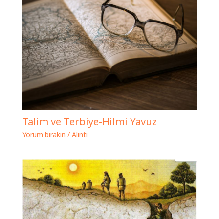
Talim ve Terbiye-Hilmi Yavuz
Yorum bırakın
/
Alıntı