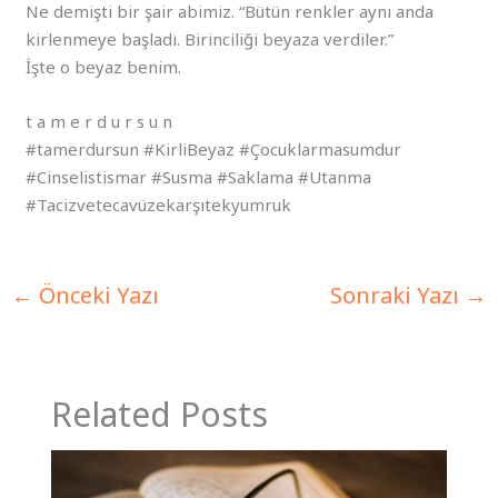
Ne demişti bir şair abimiz. “Bütün renkler aynı anda
kirlenmeye başladı. Birinciliği beyaza verdiler.”
İşte o beyaz benim.
t a m e r d u r s u n
#tamerdursun #KirliBeyaz #Çocuklarmasumdur
#Cinselistismar #Susma #Saklama #Utanma
#Tacizvetecavüzekarşıtekyumruk
←
Önceki Yazı
Sonraki Yazı
→
Related Posts