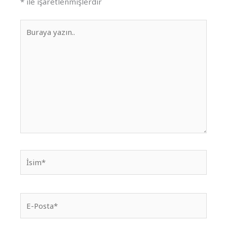
*
ile işaretlenmişlerdir
Buraya
yazın..
İsim*
E-
Posta*