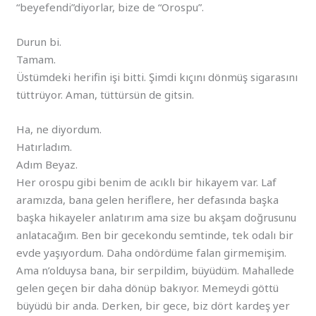
“beyefendi”diyorlar, bize de “Orospu”.
Durun bi.
Tamam.
Üstümdeki herifin işi bitti. Şimdi kıçını dönmüş sigarasını
tüttrüyor. Aman, tüttürsün de gitsin.
Ha, ne diyordum.
Hatırladım.
Adım Beyaz.
Her orospu gibi benim de acıklı bir hikayem var. Laf
aramızda, bana gelen heriflere, her defasında başka
başka hikayeler anlatırım ama size bu akşam doğrusunu
anlatacağım. Ben bir gecekondu semtinde, tek odalı bir
evde yaşıyordum. Daha ondördüme falan girmemişim.
Ama n’olduysa bana, bir serpildim, büyüdüm. Mahallede
gelen geçen bir daha dönüp bakıyor. Memeydi göttü
büyüdü bir anda. Derken, bir gece, biz dört kardeş yer