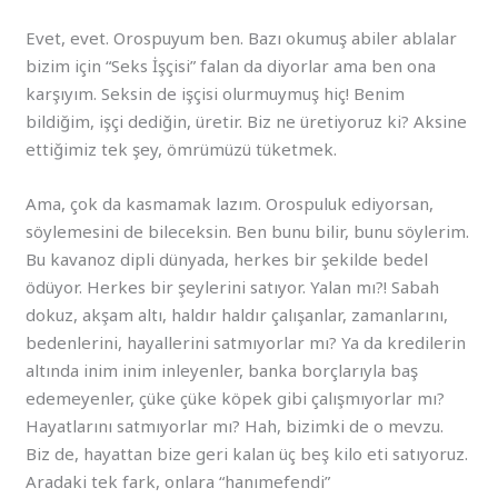
Evet, evet. Orospuyum ben. Bazı okumuş abiler ablalar
bizim için “Seks İşçisi” falan da diyorlar ama ben ona
karşıyım. Seksin de işçisi olurmuymuş hiç! Benim
bildiğim, işçi dediğin, üretir. Biz ne üretiyoruz ki? Aksine
ettiğimiz tek şey, ömrümüzü tüketmek.
Ama, çok da kasmamak lazım. Orospuluk ediyorsan,
söylemesini de bileceksin. Ben bunu bilir, bunu söylerim.
Bu kavanoz dipli dünyada, herkes bir şekilde bedel
ödüyor. Herkes bir şeylerini satıyor. Yalan mı?! Sabah
dokuz, akşam altı, haldır haldır çalışanlar, zamanlarını,
bedenlerini, hayallerini satmıyorlar mı? Ya da kredilerin
altında inim inim inleyenler, banka borçlarıyla baş
edemeyenler, çüke çüke köpek gibi çalışmıyorlar mı?
Hayatlarını satmıyorlar mı? Hah, bizimki de o mevzu.
Biz de, hayattan bize geri kalan üç beş kilo eti satıyoruz.
Aradaki tek fark, onlara “hanımefendi”