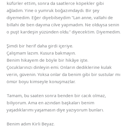
küfürler ettim, sonra da saatlerce köpekler gibi
ağladım. Yine o yumruk boğazımdaydı. Bir şey
diyemedim. Eğer diyebilseydim “Lan anne, vallahi de
billahi de ben dayıma cilve yapmadım. Ne olduysa senin
o puşt kardeşin yüzünden oldu.” diyecektim. Diyemedim.
Şimdi bir herif daha girdi içeriye.
Çalışmam lazım. Kusura bakmayın.
Benim hikayem de böyle bir hikâye işte.
Çocuklarınızı dinleyin emi. Onların dediklerine kulak
verin, güvenin. Yoksa onlar da benim gibi bir sustular mı
ömür boyu kimseyle konuşmazlar.
Tamam, bu saaten sonra benden bir cacık olmaz,
biliyorum. Ama en azından başkaları benim
yaşadıklarımı yaşamasın diye yazıyorum bunları.
Benim adım Kirli Beyaz.