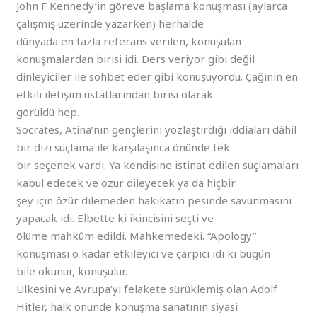
John F Kennedy’in göreve başlama konuşması (aylarca
çalışmış üzerinde yazarken) herhalde
dünyada en fazla referans verilen, konuşulan
konuşmalardan birisi idi. Ders veriyor gibi değil
dinleyiciler ile sohbet eder gibi konuşuyordu. Çağının en
etkili iletişim üstatlarından birisi olarak
görüldü hep.
Socrates, Atina’nın gençlerini yozlaştırdığı iddiaları dâhil
bir dizi suçlama ile karşılaşınca önünde tek
bir seçenek vardı. Ya kendisine istinat edilen suçlamaları
kabul edecek ve özür dileyecek ya da hiçbir
şey için özür dilemeden hakikatin pesinde savunmasını
yapacak idi. Elbette ki ikincisini seçti ve
ölüme mahkûm edildi. Mahkemedeki. “Apology”
konuşması o kadar etkileyici ve çarpıcı idi ki bugün
bile okunur, konuşulur.
Ülkesini ve Avrupa’yı felakete sürüklemiş olan Adolf
Hitler, halk önünde konuşma sanatının siyasi