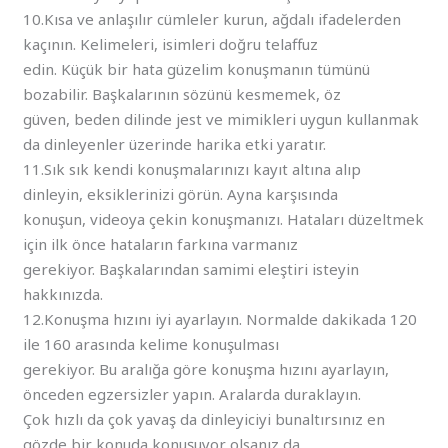
10.Kısa ve anlaşılır cümleler kurun, ağdalı ifadelerden
kaçının. Kelimeleri, isimleri doğru telaffuz
edin. Küçük bir hata güzelim konuşmanın tümünü
bozabilir. Başkalarının sözünü kesmemek, öz
güven, beden dilinde jest ve mimikleri uygun kullanmak
da dinleyenler üzerinde harika etki yaratır.
11.Sık sık kendi konuşmalarınızı kayıt altına alıp
dinleyin, eksiklerinizi görün. Ayna karşısında
konuşun, videoya çekin konuşmanızı. Hataları düzeltmek
için ilk önce hataların farkına varmanız
gerekiyor. Başkalarından samimi eleştiri isteyin
hakkınızda.
12.Konuşma hızını iyi ayarlayın. Normalde dakikada 120
ile 160 arasında kelime konuşulması
gerekiyor. Bu aralığa göre konuşma hızını ayarlayın,
önceden egzersizler yapın. Aralarda duraklayın.
Çok hızlı da çok yavaş da dinleyiciyi bunaltırsınız en
gözde bir konuda konuşuyor olsanız da.