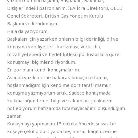
yazdım Cumhurbaşkanı, Başbakan, Bakanlar,
Dışişleri’ndeki patronlarım, İEA İcra Direktörü, OECD
Genel Sekreteri, British Gas Yönetim Kurulu
Başkanı ve kendim için.
Hala da yazıyorum.
Başkaları için yazarken onların bilgi derinliği, dil ve
konuşma kabiliyetleri, karizması, vücut dili,
mizah yeteneği ve hedef kitlesi gibi kıstaslara göre
konuşmayı biçimlendiriyordum.
En zor olanı kendi konuşmalarım.
Aslında yazılı metne bakarak konuşmaktan hiç
hoşlanmadığım için kendime dört tarafı mamur
konuşma yazmıyorum artık. Sadece konuşmada
kullanacağım temel bilgi ve rakamları çalakalem
not ediyorum hafızamda tutamayacağımı düşündüğüm
zaman.
Konuşmayı yapmadan 15 dakika öncede sessiz bir
köşeye çekilip dört ya da beş mesajı kâğıt üzerine