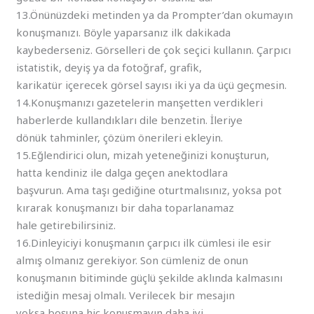
13.Önünüzdeki metinden ya da Prompter’dan okumayın
konuşmanızı. Böyle yaparsanız ilk dakikada
kaybederseniz. Görselleri de çok seçici kullanın. Çarpıcı
istatistik, deyiş ya da fotoğraf, grafik,
karikatür içerecek görsel sayısı iki ya da üçü geçmesin.
14.Konuşmanızı gazetelerin manşetten verdikleri
haberlerde kullandıkları dile benzetin. İleriye
dönük tahminler, çözüm önerileri ekleyin.
15.Eğlendirici olun, mizah yeteneğinizi konuşturun,
hatta kendiniz ile dalga geçen anektodlara
başvurun. Ama taşı gediğine oturtmalısınız, yoksa pot
kırarak konuşmanızı bir daha toparlanamaz
hale getirebilirsiniz.
16.Dinleyiciyi konuşmanın çarpıcı ilk cümlesi ile esir
almış olmanız gerekiyor. Son cümleniz de onun
konuşmanın bitiminde güçlü şekilde aklında kalmasını
istediğin mesaj olmalı. Verilecek bir mesajın
yoksa boşuna hiç konuşmayın daha iyi.