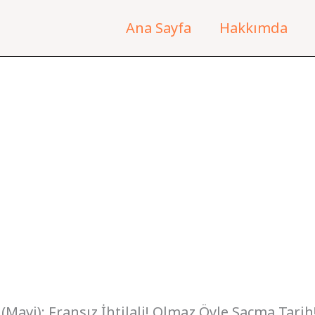
Ana Sayfa
Hakkımda
(Mavi): Fransız İhtilali! Olmaz Öyle Saçma Tarih