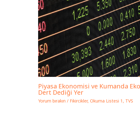
Piyasa Ekonomisi ve Kumanda Eko
Dert Dediği Yer
Yorum bırakın
/
Fikircikler
,
Okuma Listesi 1
,
TVS