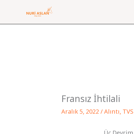
İçeriğe
atla
Fransız İhtilali
Aralık 5, 2022
/
Alıntı
,
TVS
Üç Devrim 