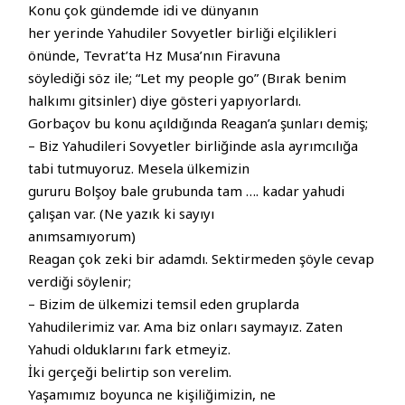
Konu çok gündemde idi ve dünyanın
her yerinde Yahudiler Sovyetler birliği elçilikleri
önünde, Tevrat’ta Hz Musa’nın Firavuna
söylediği söz ile; “Let my people go” (Bırak benim
halkımı gitsinler) diye gösteri yapıyorlardı.
Gorbaçov bu konu açıldığında Reagan’a şunları demiş;
– Biz Yahudileri Sovyetler birliğinde asla ayrımcılığa
tabi tutmuyoruz. Mesela ülkemizin
gururu Bolşoy bale grubunda tam …. kadar yahudi
çalışan var. (Ne yazık ki sayıyı
anımsamıyorum)
Reagan çok zeki bir adamdı. Sektirmeden şöyle cevap
verdiği söylenir;
– Bizim de ülkemizi temsil eden gruplarda
Yahudilerimiz var. Ama biz onları saymayız. Zaten
Yahudi olduklarını fark etmeyiz.
İki gerçeği belirtip son verelim.
Yaşamımız boyunca ne kişiliğimizin, ne