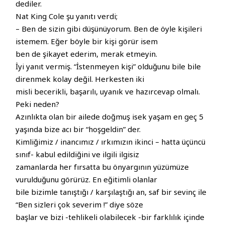
dediler.
Nat King Cole şu yanıtı verdi;
– Ben de sizin gibi düşünüyorum. Ben de öyle kişileri
istemem. Eğer böyle bir kişi görür isem
ben de şikayet ederim, merak etmeyin.
İyi yanıt vermiş. “İstenmeyen kişi” olduğunu bile bile
direnmek kolay değil. Herkesten iki
misli becerikli, başarılı, uyanık ve hazırcevap olmalı.
Peki neden?
Azınlıkta olan bir ailede doğmuş isek yaşam en geç 5
yaşında bize acı bir “hoşgeldin” der.
Kimliğimiz / inancımız / ırkımızın ikinci – hatta üçüncü
sınıf- kabul edildiğini ve ilgili ilgisiz
zamanlarda her fırsatta bu önyargının yüzümüze
vurulduğunu görürüz. En eğitimli olanlar
bile bizimle tanıştığı / karşılaştığı an, saf bir sevinç ile
“Ben sizleri çok severim !” diye söze
başlar ve bizi -tehlikeli olabilecek -bir farklılık içinde