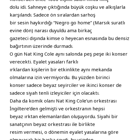
dolu idi. Sahneye çıktığında büyük coşku ve alkışlarla
karşılandı. Sadece ön sıralardan sarhoş
bir sesin haykırdığı “Negro go home” (Marsık suratlı
evine dön) narası duyuldu ama birkaç
gazeteci dışında kimse o heyecan esnasında bu densiz
bağırtının üzerinde durmadı.
O gün Nat King Cole aynı salonda peş peşe iki konser
verecekti. Eyalet yasaları farklı
ırklardan kişilerin bir etkinlikte aynı mekanda
olmalarına izin vermiyordu. Bu yüzden birinci
konser sadece beyaz seyirciler ve ikinci konser de
sadece siyah tenli izleyiciler için olacaktı.
Daha da komik olanı Nat King Cole’un orkestrası
İngiltere’den gelmişti ve orkestranın hepsi
beyaz ırktan elemanlardan oluşuyordu. Siyahi bir
sanatçının beyaz orkestrası ile birlikte
resim vermesi, o dönemin eyalet yasalarına göre
olmayacak bir başka şeydi, bu yüzden