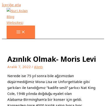
İçeriğe atla
Azınlık Olmak- Moris Levi
Aralık 7, 2022
/
Alıntı
Nerede ise 75 yıl sonra bile ağzımızdan
düşürmediğimiz Mona Lisa ve Unforgettable gibi
şarkıları ile tanıdığımız “kadife sesli” şarkıcı Nat King
Cole, 1948 yılında doğduğu eyalet olan
Alabama-Birmingham’a bir konser için geldi.
Konserden önce 4000 kişilik salon hınca hınç