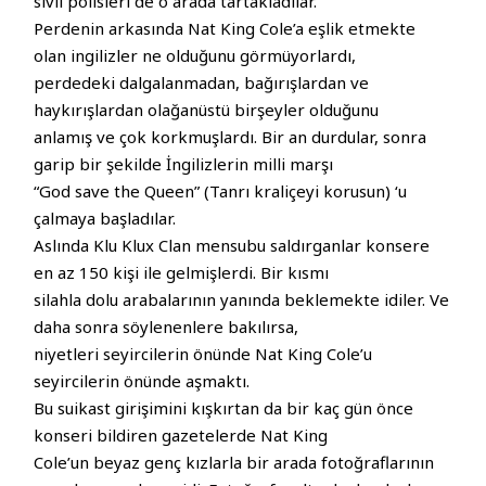
sivil polisleri de o arada tartakladılar.
Perdenin arkasında Nat King Cole’a eşlik etmekte
olan ingilizler ne olduğunu görmüyorlardı,
perdedeki dalgalanmadan, bağırışlardan ve
haykırışlardan olağanüstü birşeyler olduğunu
anlamış ve çok korkmuşlardı. Bir an durdular, sonra
garip bir şekilde İngilizlerin milli marşı
“God save the Queen” (Tanrı kraliçeyi korusun) ‘u
çalmaya başladılar.
Aslında Klu Klux Clan mensubu saldırganlar konsere
en az 150 kişi ile gelmişlerdi. Bir kısmı
silahla dolu arabalarının yanında beklemekte idiler. Ve
daha sonra söylenenlere bakılırsa,
niyetleri seyircilerin önünde Nat King Cole’u
seyircilerin önünde aşmaktı.
Bu suikast girişimini kışkırtan da bir kaç gün önce
konseri bildiren gazetelerde Nat King
Cole’un beyaz genç kızlarla bir arada fotoğraflarının