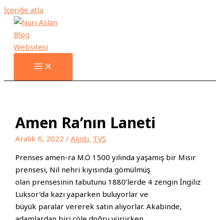
İçeriğe atla
Amen Ra’nın Laneti
Aralık 6, 2022
/
Alıntı
,
TVS
Prenses amen-ra M.Ö 1500 yılında yaşamış bir Mısır
prensesi, Nil nehri kıyısında gömülmüş
olan prensesinin tabutunu 1880’lerde 4 zengin İngiliz
Luksor’da kazı yaparken buluyorlar ve
büyük paralar vererek satın alıyorlar. Akabinde,
adamlardan biri çöle doğru yürürken