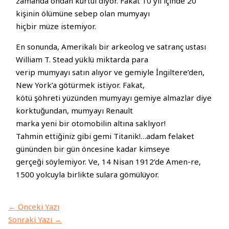
zamanda ondan kurtul diyor. Fakat 10 yıl içinde 20
kişinin ölümüne sebep olan mumyayı
hiçbir müze istemiyor.
En sonunda, Amerikalı bir arkeolog ve satranç ustası
William T. Stead yüklü miktarda para
verip mumyayı satın alıyor ve gemiyle İngiltere’den,
New York’a götürmek istiyor. Fakat,
kötü şöhreti yüzünden mumyayı gemiye almazlar diye
korktuğundan, mumyayı Renault
marka yeni bir otomobilin altına saklıyor!
Tahmin ettiğiniz gibi gemi Titanik!…adam felaket
gününden bir gün öncesine kadar kimseye
gerçeği söylemiyor. Ve, 14 Nisan 1912’de Amen-re,
1500 yolcuyla birlikte sulara gömülüyor.
←
Önceki Yazı
Sonraki Yazı
→