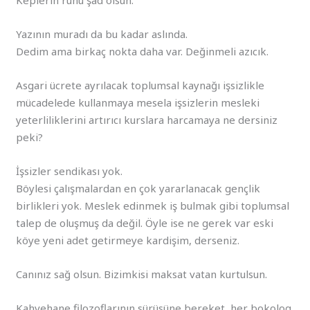
Yazının muradı da bu kadar aslında.
Dedim ama birkaç nokta daha var. Değinmeli azıcık.
Asgari ücrete ayrılacak toplumsal kaynağı işsizlikle
mücadelede kullanmaya mesela işsizlerin mesleki
yeterliliklerini artırıcı kurslara harcamaya ne dersiniz
peki?
İşsizler sendikası yok.
Böylesi çalışmalardan en çok yararlanacak gençlik
birlikleri yok. Meslek edinmek iş bulmak gibi toplumsal
talep de oluşmuş da değil. Öyle ise ne gerek var eski
köye yeni adet getirmeye kardişim, derseniz.
Canınız sağ olsun. Bizimkisi maksat vatan kurtulsun.
Kahvehane filozoflarının sürüsüne bereket, her bokolog