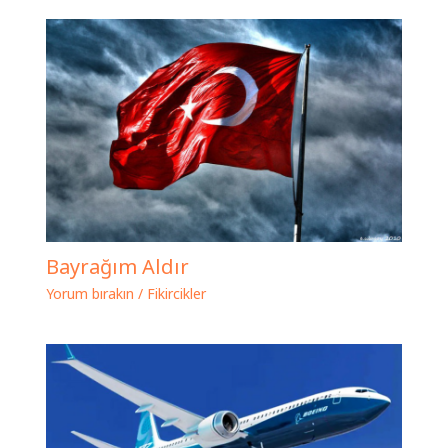
Bayrağım Aldır
Yorum bırakın
/
Fikircikler