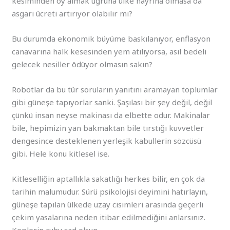
kesiminden oy almak uğruna ülke hayrına olmasa da
asgari ücreti artırıyor olabilir mi?
Bu durumda ekonomik büyüme baskılanıyor, enflasyon
canavarına halk kesesinden yem atılıyorsa, asıl bedeli
gelecek nesiller ödüyor olmasın sakın?
Robotlar da bu tür soruların yanıtını aramayan toplumlar
gibi güneşe tapıyorlar sanki. Şaşılası bir şey değil, değil
çünkü insan neyse makinası da elbette odur. Makinalar
bile, hepimizin yan bakmaktan bile tırstığı kuvvetler
dengesince desteklenen yerleşik kabullerin sözcüsü
gibi. Hele konu kitlesel ise.
Kitleselliğin aptallıkla sakatlığı herkes bilir, en çok da
tarihin malumudur. Sürü psikolojisi deyimini hatırlayın,
güneşe tapılan ülkede uzay cisimleri arasında geçerli
çekim yasalarına neden itibar edilmediğini anlarsınız.
Keplerin ruhu şad olsun.